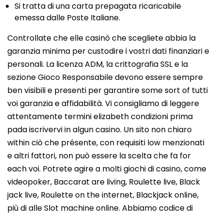
Si tratta di una carta prepagata ricaricabile
emessa dalle Poste Italiane.
Controllate che elle casinò che scegliete abbia la
garanzia minima per custodire i vostri dati finanziari e
personali. La licenza ADM, la crittografia SSL e la
sezione Gioco Responsabile devono essere sempre
ben visibili e presenti per garantire some sort of tutti
voi garanzia e affidabilità. Vi consigliamo di leggere
attentamente termini elizabeth condizioni prima
pada iscrivervi in algun casino. Un sito non chiaro
within ciò che présente, con requisiti low menzionati
e altri fattori, non può essere la scelta che fa for
each voi. Potrete agire a molti giochi di casino, come
videopoker, Baccarat are living, Roulette live, Black
jack live, Roulette on the internet, Blackjack online,
più di alle Slot machine online. Abbiamo codice di