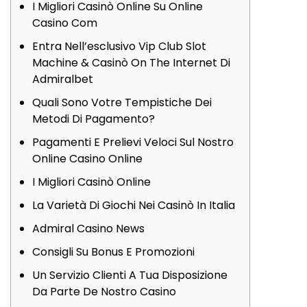
I Migliori Casinò Online Su Online
Casino Com
Entra Nell’esclusivo Vip Club Slot
Machine & Casinò On The Internet Di
Admiralbet
Quali Sono Votre Tempistiche Dei
Metodi Di Pagamento?
Pagamenti E Prelievi Veloci Sul Nostro
Online Casino Online
I Migliori Casinò Online
La Varietà Di Giochi Nei Casinò In Italia
Admiral Casino News
Consigli Su Bonus E Promozioni
Un Servizio Clienti A Tua Disposizione
Da Parte De Nostro Casino