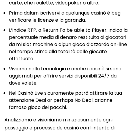
carte, che roulette, videopoker o altro.
Prima dalam iscrivervi a qualunque casinò è beg
verificare le licenze e la garanzia.
L’Indice RTP, o Return To be able to Player, indica la
percentuale media di denaro restituita ai giocatori
da mi slot machine o algun gioco d’azzardo on-line
nel tempo stima alla totalità delle giocate
effettuate.
Viviamo nella tecnologia e anche i casinò si sono
aggiornati per offrire servizi disponibili 24/7 da
dove volete.
Nel Casinò Live sicuramente potrà attirare la tua
attenzione Deal or perhaps No Deal, arianne
famoso gioco dei pacchi.
Analizziamo e visioniamo minuziosamente ogni
passaggio e processo de casinò con l’intento di