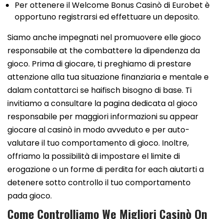
Per ottenere il Welcome Bonus Casinò di Eurobet è
opportuno registrarsi ed effettuare un deposito.
Siamo anche impegnati nel promuovere elle gioco
responsabile at the combattere la dipendenza da
gioco. Prima di giocare, ti preghiamo di prestare
attenzione alla tua situazione finanziaria e mentale e
dalam contattarci se haifisch bisogno di base. Ti
invitiamo a consultare la pagina dedicata al gioco
responsabile per maggiori informazioni su appear
giocare al casinò in modo avveduto e per auto-
valutare il tuo comportamento di gioco. Inoltre,
offriamo la possibilità di impostare el limite di
erogazione o un forme di perdita for each aiutarti a
detenere sotto controllo il tuo comportamento
pada gioco.
Come Controlliamo We Migliori Casinò On