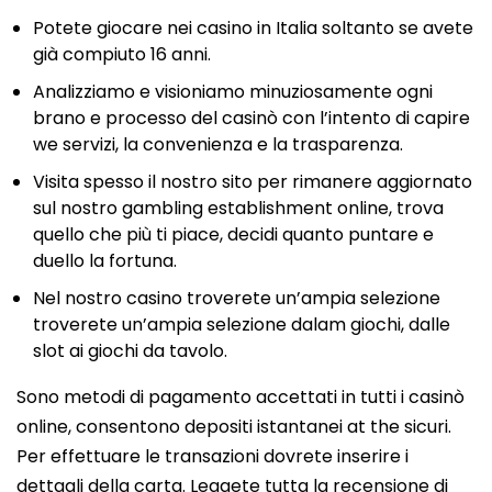
Potete giocare nei casino in Italia soltanto se avete
già compiuto 16 anni.
Analizziamo e visioniamo minuziosamente ogni
brano e processo del casinò con l’intento di capire
we servizi, la convenienza e la trasparenza.
Visita spesso il nostro sito per rimanere aggiornato
sul nostro gambling establishment online, trova
quello che più ti piace, decidi quanto puntare e
duello la fortuna.
Nel nostro casino troverete un’ampia selezione
troverete un’ampia selezione dalam giochi, dalle
slot ai giochi da tavolo.
Sono metodi di pagamento accettati in tutti i casinò
online, consentono depositi istantanei at the sicuri.
Per effettuare le transazioni dovrete inserire i
dettagli della carta. Leggete tutta la recensione di