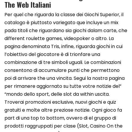
The Web Italiani
Per quel che riguarda la classe dei Giochi Superior, il
catalogo è piuttosto variegato que incluye un mix
pada titoli che riguardano sia giochi dalam carte, che
different roulette games, videopoker o altro. La
pagina denominata Tris, infine, riguarda giochi in cui
l’obiettivo del giocatore è di trionfare una
combinazione di tre simboli uguali. Le combinazioni
consentono di accumulare punti che permettono
poi di arrivare the una vincita. Segui la nostra pagina
per rimanere aggiornato su tutte votre notizie del”
“mondo dello sport, delle slot da within uscita.
Troverai promozioni esclusive, nuovi giochi e quiz
gratuiti e molte altre preziose notizie. Ogni gioco fa
part di una top to bottom, ovvero di el gruppo di
prodotti raggruppati per clase (Slot, Casino On the