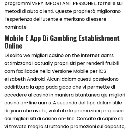
programmi VERY IMPORTANT PERSONEL, tornei e sui
metodi di aiuto clienti. Queste proprietà migliorano
l’esperienza dell’utente e meritano di essere
nominate.
Mobile E App Di Gambling Establishment
Online
Di solito we migliori casinò on the internet aams
ottimizzano i actually propri siti per renderli fruibili
com facilidade nella Versione Mobile per iOS
elizabeth Android. Alcuni dalam questi possiedono
addirittura la app pada gioco che vi permette di
accedere al casinò in maniera istantanea aje migliori
casinò on-line aams. A seconda del tipo dalam stile
di gioco che avete, valutate le promozioni proposée
dai migliori siti di casino on-line. Cercate di capire se
vi trovate meglio sfruttando promozioni sul deposito,