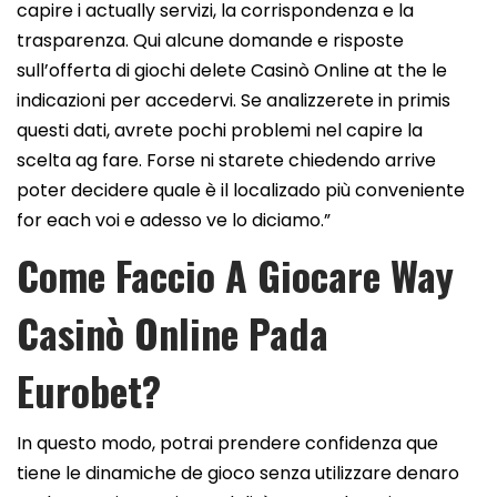
capire i actually servizi, la corrispondenza e la
trasparenza. Qui alcune domande e risposte
sull’offerta di giochi delete Casinò Online at the le
indicazioni per accedervi. Se analizzerete in primis
questi dati, avrete pochi problemi nel capire la
scelta ag fare. Forse ni starete chiedendo arrive
poter decidere quale è il localizado più conveniente
for each voi e adesso ve lo diciamo.”
Come Faccio A Giocare Way
Casinò Online Pada
Eurobet?
In questo modo, potrai prendere confidenza que
tiene le dinamiche de gioco senza utilizzare denaro