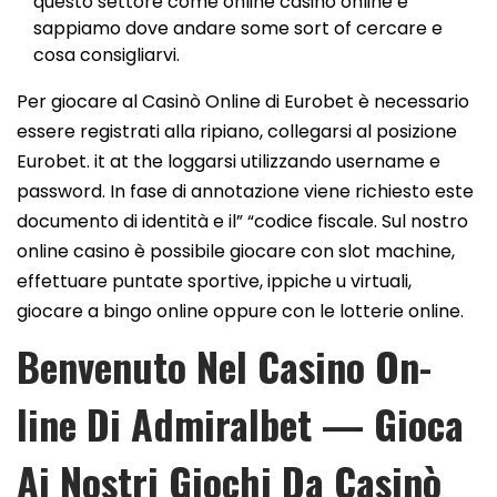
questo settore come online casino online e
sappiamo dove andare some sort of cercare e
cosa consigliarvi.
Per giocare al Casinò Online di Eurobet è necessario
essere registrati alla ripiano, collegarsi al posizione
Eurobet. it at the loggarsi utilizzando username e
password. In fase di annotazione viene richiesto este
documento di identità e il” “codice fiscale. Sul nostro
online casino è possibile giocare con slot machine,
effettuare puntate sportive, ippiche u virtuali,
giocare a bingo online oppure con le lotterie online.
Benvenuto Nel Casino On-
line Di Admiralbet — Gioca
Ai Nostri Giochi Da Casinò