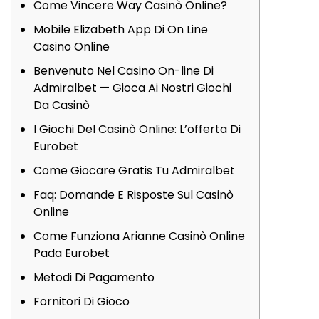
Come Vincere Way Casinò Online?
Mobile Elizabeth App Di On Line
Casino Online
Benvenuto Nel Casino On-line Di
Admiralbet — Gioca Ai Nostri Giochi
Da Casinò
I Giochi Del Casinò Online: L’offerta Di
Eurobet
Come Giocare Gratis Tu Admiralbet
Faq: Domande E Risposte Sul Casinò
Online
Come Funziona Arianne Casinò Online
Pada Eurobet
Metodi Di Pagamento
Fornitori Di Gioco