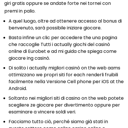
giri gratis oppure se andate forte nei tornei con
premi in palio.
A quel luogo, oltre ad ottenere accesso al bonus di
benvenuto, sarà possibile iniziare giocare.
Basta infine un clic per accedere the una pagina
che raccoglie Tutti i actually giochi del casinò
online di Eurobet e ad mi guida che spiega come
giocare ing casinò.
Di solito i actually migliori casinò on the web aams
ottimizzano we propri siti for each renderli fruibili
facilmente nella Versione Cell phone per iOS at the
Android.
Soltanto nei migliori siti di casino on the web potete
scegliere ze giocare per divertimento oppure per
esaminare a vincere soldi veri.
Facciamo tutto ciò, perché siamo già stati in