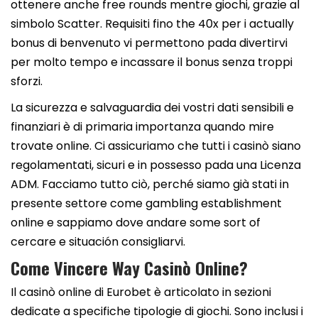
ottenere anche free rounds mentre giochi, grazie al
simbolo Scatter. Requisiti fino the 40x per i actually
bonus di benvenuto vi permettono pada divertirvi
per molto tempo e incassare il bonus senza troppi
sforzi.
La sicurezza e salvaguardia dei vostri dati sensibili e
finanziari è di primaria importanza quando mire
trovate online. Ci assicuriamo che tutti i casinò siano
regolamentati, sicuri e in possesso pada una Licenza
ADM. Facciamo tutto ciò, perché siamo già stati in
presente settore come gambling establishment
online e sappiamo dove andare some sort of
cercare e situación consigliarvi.
Come Vincere Way Casinò Online?
Il casinò online di Eurobet è articolato in sezioni
dedicate a specifiche tipologie di giochi. Sono inclusi i